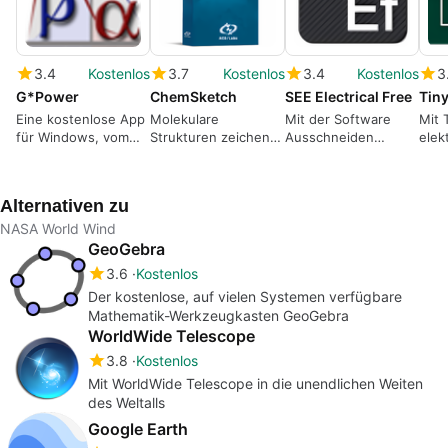
3.4
Kostenlos
3.7
Kostenlos
3.4
Kostenlos
3
G*Power
ChemSketch
SEE Electrical Free
Tin
Eine kostenlose App
Molekulare
Mit der Software
Mit 
für Windows, vom
Strukturen zeichen
Ausschneiden
elek
Fachbereich
für Lehre und
werden alle Fotos
Scha
Psychologie.
Unterricht
perfektioniert
Alternativen zu
NASA World Wind
GeoGebra
3.6
Kostenlos
Der kostenlose, auf vielen Systemen verfügbare
Mathematik-Werkzeugkasten GeoGebra
WorldWide Telescope
3.8
Kostenlos
Mit WorldWide Telescope in die unendlichen Weiten
des Weltalls
Google Earth