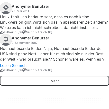
Anonymer Benutzer
23. Mai 2011
Linux fehlt. Ich bedaure sehr, dass es noch keine
Linuxversion gibt.Wird sich das in absehbarer Zeit ändern?
Weiteres kann ich nicht schreiben, da nicht installiert.
Hilfreich (0)
Nicht hilfreich (0)
Anonymer Benutzer
2. September 2007
Hochauflösende Bilder. Naja, Hochauflösende Bilder der
USA sind ganz Nett - aber für mich sind sie nur der Rest
der Welt - wer braucht sie?? Schöner wäre es, wenn es von
allen anderen Plätzen Hochauflösende Fotos gäbe.Also für
Lesen Sie mehr
mich ist einwandfrei Google der Favorit, zumal in der
Hilfreich (0)
Nicht hilfreich (0)
neuen Version auch das Weltall ( und nicht nur der Mond)
zu sehen sind - schönen Gruß an die NASA - ihr lebt schon
Mehr
hinter dem Mond :-)) Pros: sehr wenig bis keiner Cons:
viele, gegenüber Google