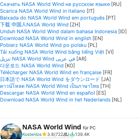
Скачать NASA World Wind на русском языке
Scarica NASA World Wind in italiano
Baixada do NASA World Wind em português
下载 中国人NASA World Wind
Unduh NASA World Wind dalam bahasa Indonesia
Download NASA World Wind in english
Pobierz NASA World Wind po polsku
Tải xuống NASA World Wind bằng tiếng Việt
تنزيل NASA World Wind في عربى
다운로드 NASA World Wind
Télécharger NASA World Wind en française
日本語で NASA World Wind をダウンロード
ดาวน์โหลด NASA World Wind เป็นภาษาไทย
Descargar NASA World Wind en español
Download NASA World Wind in het Nederlands
NASA World Wind
für PC
Kostenlos
3.8
722
139.4K